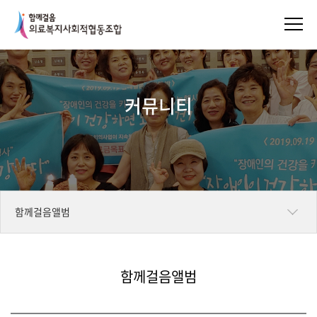
커뮤니티
함께걸음앨범
동영상
함께걸음앨범
위원회