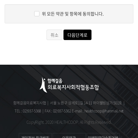
(
)
,
,
,
요청할 수 있으며
변경된 약관의 효력 발생일로부터
일 이후에도
경우 회사는 지체없이 필요한 조치를 취합니다
,
7
.
거부의사를 표시하지 아니하고 서비스를 계속 사용할 경우 약관의
위 모든 약관 및 항목에 동의합니다.
변경 사항에 동의한 것으로 간주됩니다
.
수집하는 개인정보의 항목
회사는 회원가입
상담
서비스 신청 등등을 위해 아래와 같은
이 약관의 서비스 화면에 게시하거나 공지사항 게시판 또는
취소
다음단계로
,
,
1.
개인정보를 수집하고 있습니다
기타의 방법으로 공지함으로써 효력이 발생됩니다
.
.
회사는 필요하다고 인정되는 경우 이 약관의 내용을 변경할 수
2.
있으며
변경된 약관은 서비스 화면에 공지하며
공지후
일
①
수집항목
이름
생년월일
성별
로그인
비밀번호
자택
,
,
7
:
,
,
,
ID ,
,
이후에도 거부의사를 표시하지 아니하고 서비스를 계속 사용할
전화번호
자택
,
경우 약관의 변경 사항에 동의한 것으로 간주됩니다
주소
휴대전화번호
이메일
직업
결혼여부
주민등록번호
서비스
.
,
,
,
,
,
,
이용자가 변경된 약관에 동의하지 않는 경우 서비스 이용을
이용기록
접속 로그
쿠키
접속
정보
결제기록
3.
,
,
,
IP
,
중단하고 본인의 회원등록을 취소할 수 있으며
계속 사용하시는
,
②
개인정보 수집방법
홈페이지
회원가입
게시판 등
배송
:
(
,
) ,
경우에는 약관 변경에 동의한 것으로 간주되며 변경된 약관은
요청
전항과 같은 방법으로 효력이 발생합니다
.
함께걸음의료복지사협
|
서울 노원구 상계로1길 14-11 하이웰빙상가 501호
|
개인정보의 수집 및 이용목적
TEL : 02)937-5368
|
FAX : 02)937-5362
E-mail : healthcoop@hanmail.net
제
조
준용규정
4
(
)
회사는 수집한 개인정보를 다음의 목적을 위해 활용합니다
.
이 약관에 명시되지 않은 사항은 전기통신기본법
전기통신사업법
CopyRight. 2020 HEALTHCOOP. All Rights Reserved.
,
및 기타 관련법령의 규정에 따릅니다
.
①
서비스 제공에 관한 계약 이행 및 서비스 제공에 따른 요금정산