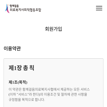
회원가입
로그인
회원가입
아이디/비밀번호찾기
이용약관
제
장 총 칙
1
제
조
목적
1
(
)
이 약관은 함께걸음의료복지사협에서 제공하는 모든 서비스
이하
서비스
라 한다
의 이용조건 및 절차에 관한 사항을
(
"
"
)
규정함을 목적으로 합니다
.