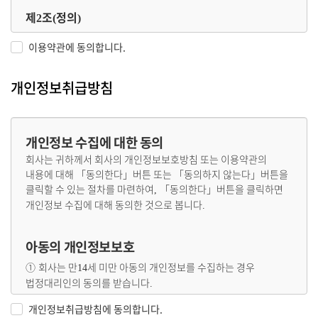
제
조
정의
2
(
)
이 약관에서 사용하는 용어의 정의는 다음 각 호와 같습니다
.
이용약관에 동의합니다.
이용자
본 약관에 따라 회사가 제공하는 서비스를 받는 자
1.
:
개인정보취급방침
이용계약
서비스 이용과 관련하여 회사와 이용자간에 체결하는
2.
:
계약
가입
회사가 제공하는 신청서 양식에 해당 정보를 기입하고
본
3.
:
,
약관에 동의하여 서비스 이용계약을 완료시키는행위
개인정보 수집에 대한 동의
회원
당 사이트에 회원가입에 필요한 개인정보를 제공하여 회원
4.
:
회사는 귀하께서 회사의 개인정보보호방침 또는 이용약관의
등록을 한 자
내용에 대해
「
동의한다
」
버튼 또는
「
동의하지 않는다
」
버튼을
이용자번호
회원 식별과 회원의 서비스 이용을 위하여
5.
(ID) :
클릭할 수 있는 절차를 마련하여
「
동의한다
」
버튼을 클릭하면
,
이용자가 선정하고 회사가 승인하는 영문자와 숫자의 조합
개인정보 수집에 대해 동의한 것으로 봅니다
.
패스워드
회원의 정보 보호를 위해 이용자
6.
(PASSWORD) :
자신이 설정한 영문자와 숫자
특수문자의 조합
,
이용해지
회사 또는 회원이 서비스 이용 이후 그 이용계약을
아동의 개인정보보호
7.
:
종료시키는 의사표시
①
회사는 만
세 미만 아동의 개인정보를 수집하는 경우
14
법정대리인의 동의를 받습니다
.
제
조
약관의 효력과 변경
3
(
)
②
만
세 미만 아동의 법정대리인은 아동의 개인정보의
14
개인정보취급방침에 동의합니다.
회원은 변경된 약관에 동의하지 않을 경우 회원 탈퇴
해지
를
열람
정정
동의철회를 요청할 수 있으며
이러한 요청이 있을